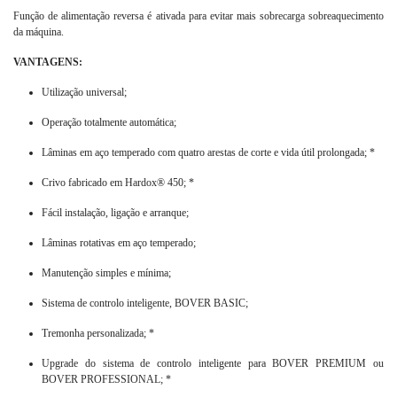
Função de alimentação reversa é ativada para evitar mais sobrecarga sobreaquecimento
da máquina.
VANTAGENS:
Utilização universal;
Operação totalmente automática;
Lâminas em aço temperado com quatro arestas de corte e vida útil prolongada; *
Crivo fabricado em Hardox® 450; *
Fácil instalação, ligação e arranque;
Lâminas rotativas em aço temperado;
Manutenção simples e mínima;
Sistema de controlo inteligente, BOVER BASIC;
Tremonha personalizada; *
Upgrade do sistema de controlo inteligente para BOVER PREMIUM ou
BOVER PROFESSIONAL; *